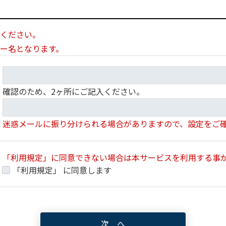
事前に予告することなく任意に変更されることがあります。将
ているとみなされます。
が別途定める場合を除き、TFTのウェブサイト上に掲載した時
ください。
ー名となります。
ブサイト上への掲載や電子メールの送付、その他本学が適当と判
確認のため、2ヶ所にご記入ください。
知します。
当該通知をTFTのウェブサイト上又は電子メールで行った場合は
迷惑メールに振り分けられる場合がありますので、設定をご
発送した時点より効力を発するものとします。
「利用規定」に同意できない場合は本サービスを利用する事
情報については、その信頼性などを本学が保証するものではあり
「利用規定」 に同意します
判断し、利用者の責任において情報を利用することとなります。
から提供されるソフトウェアのダウンロードについては、利用者
はいかなる責任も負わないものとします。