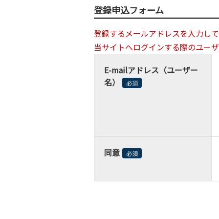
1 本規約は本学の判断で
登録申込フォーム
は、変更後の内容に同意し
2 変更後の規約は、本学
登録するメールアドレスを入力して
ます。
当サイトへログインする際のユーザ
第3条（本学からの通知）
E-mailアドレス（ユーザー
名）
1 本学は、TFTのウェ
必須
対し、随時必要な事項を通
2 前項の通知は、本学が
掲載し又は電子メールを
第4条（利用に際して）
同意
必須
1 TFTから配信される
頼性については利用者が
2 TFTの検索結果など
き、その結果について本学