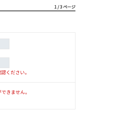
来引き続きご利用になる場合
1 / 3 ページ
点より効力を生じるものとし
断する方法により、利用者に
、TFTのウェブサイト上に
確認ください。
ができません。
ません。当該情報の解釈や信
の自己責任にて行っていただ